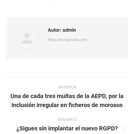
Autor:
admin
https://europrodat.com
Navegación
ANTERIOR
entre
Una de cada tres multas de la AEPD, por la
Publicación
inclusión irregular en ficheros de morosos
publicaciones
anterior:
SIGUIENTE
¿Sigues sin implantar el nuevo RGPD?
Publicación