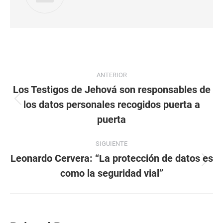
Navegación
ANTERIOR
entre
Los Testigos de Jehová son responsables de
los datos personales recogidos puerta a
Publicación
publicaciones
anterior:
puerta
SIGUIENTE
Leonardo Cervera: “La protección de datos es
Publicación
como la seguridad vial”
siguiente: