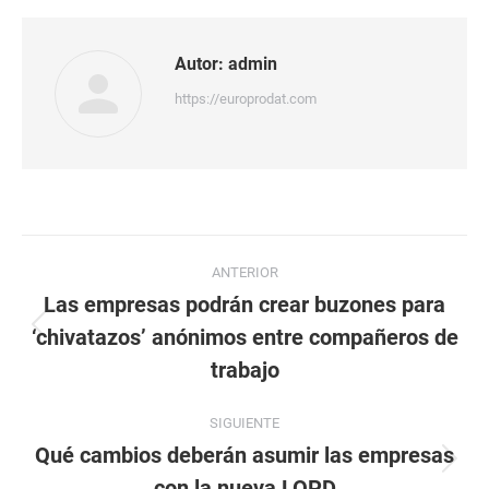
Autor:
admin
https://europrodat.com
Navegación
ANTERIOR
entre
Las empresas podrán crear buzones para
‘chivatazos’ anónimos entre compañeros de
Publicación
publicaciones
anterior:
trabajo
SIGUIENTE
Qué cambios deberán asumir las empresas
Publicación
con la nueva LOPD