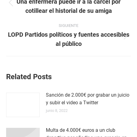
entre
Una enfermera puede ir a la cárcel por
Publicación
cotillear el historial de su amiga
publicaciones
anterior:
SIGUIENTE
LOPD Partidos políticos y fuentes accesibles
Publicación
al público
siguiente:
Related Posts
Sanción de 2.000€ por grabar un juicio
y subir el video a Twitter
junio 8, 2022
Multa de 4.000€ euros a un club