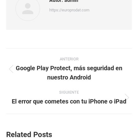
Autor:
admin
https://europrodat.com
Navegación
ANTERIOR
entre
Google Play Protect, más seguridad en
Publicación
nuestro Android
publicaciones
anterior:
SIGUIENTE
El error que cometes con tu iPhone o iPad
Publicación
siguiente:
Related Posts